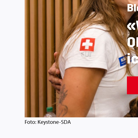
Bl
«
O
i
Foto: Keystone-SDA