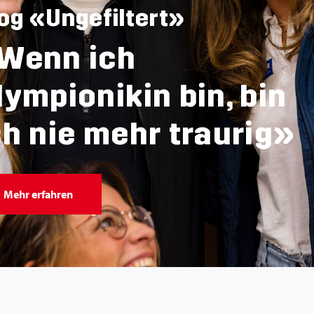
og «Ungefiltert»
Wenn ich
lympionikin bin, bin
ch nie mehr traurig»
Mehr erfahren