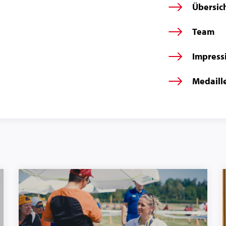
Übersic
Team
Impress
Medaill