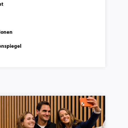
ht
ionen
enspiegel