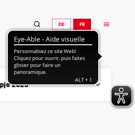
DE
FR
pje 2025