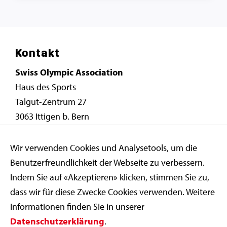
Kontakt
Swiss Olympic Association
Haus des Sports
Talgut-Zentrum 27
3063 Ittigen b. Bern
info@swissolympic.ch
Wir verwenden Cookies und Analysetools, um die
+41 31 359 71 11
Benutzerfreundlichkeit der Webseite zu verbessern.
Indem Sie auf «Akzeptieren» klicken, stimmen Sie zu,
dass wir für diese Zwecke Cookies verwenden. Weitere
Swiss Paralympic
Informationen finden Sie in unserer
Stiftung Schweizer Sporthilfe
Datenschutzerklärung
.