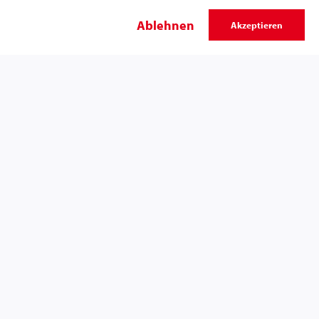
Swiss Sport Integrity
Ablehnen
Akzeptieren
Impressum
Datenschutzerklärung
Nutzungsbedingungen
Social Media