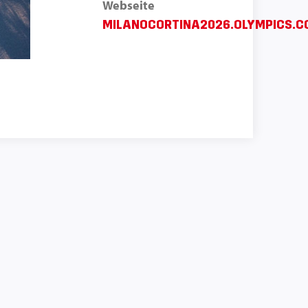
Webseite
MILANOCORTINA2026.OLYMPICS.C
S
SECS
DAY
 WINTER GAMES
CORTINA 2026