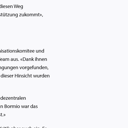
 diesen Weg
rstützung zukommt»,
nisationskomitee und
 Team aus. «Dank ihnen
ingungen vorgefunden,
 dieser Hinsicht wurden
 dezentralen
In Bormio war das
t.»