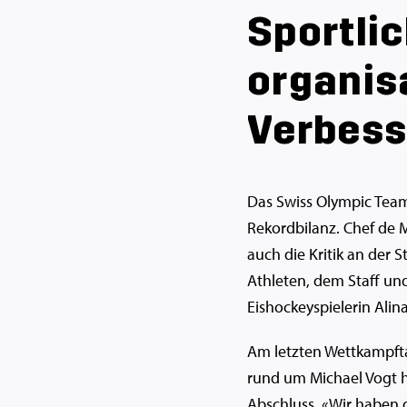
Sportli
organisa
Verbes
Das Swiss Olympic Team 
Rekordbilanz. Chef de M
auch die Kritik an der
Athleten, dem Staff und
Eishockeyspielerin Alin
Am letzten Wettkampfta
rund um Michael Vogt ho
Abschluss.
«Wir haben d