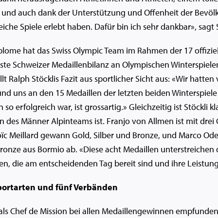
 und auch dank der Unterstützung und Offenheit der Bevölke
che Spiele erlebt haben. Dafür bin ich sehr dankbar», sagt S
plome hat das Swiss Olympic Team im Rahmen der 17 offizi
ste Schweizer Medaillenbilanz an Olympischen Winterspielen 
lt Ralph Stöcklis Fazit aus sportlicher Sicht aus: «Wir hatte
 und uns an den 15 Medaillen der letzten beiden Winterspiele 
o erfolgreich war, ist grossartig.» Gleichzeitig ist Stöckli k
 des Männer Alpinteams ist. Franjo von Allmen ist mit drei
oïc Meillard gewann Gold, Silber und Bronze, und Marco Ode
ronze aus Bormio ab. «Diese acht Medaillen unterstreichen d
, die am entscheidenden Tag bereit sind und ihre Leistung 
portarten und fünf Verbänden
ls Chef de Mission bei allen Medaillengewinnen empfunden, 