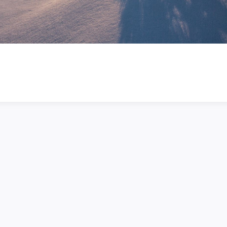
DAYS
HOURS
MINS
SECS
HOURS
MIN
TO THE OPENING CEREMONY OF
OLYMPIC
THE OLYMPIC WINTER GAMES
MILANO 
MILANO CORTINA 2026