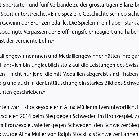
ht Sportarten und fünf Verbände zu der grossartigen Bilanz 
 Sport unterstreiche. «Eine spezielle Geschichte schrieb sich
Gewinn der Bronzemedaille. Die Spielerinnen haben stark 
sbedingte Verpassen der Eröffnungsfeier reagiert und haben
ist der verdiente Lohn.»
aillengewinnerinnen und Medaillengewinner hätten ihre ga
li an: «Ich bin unglaublich stolz auf die Leistungen des Swis
en – nicht nur jene, die mit Medaillen abgereist sind - hab
olg und auch in der Enttäuschung ein starkes Bild des Schw
hten geschrieben.»
hten war Eishockeyspielerin Alina Müller mitverantwortlich. 
spielen 2014 beim Sieg gegen Schweden im Bronzespiel. Zw
 im Bronzespiel, wieder gegen Schweden, den Schweizer Siege
 wurde Alina Müller von Ralph Stöckli als Schweizer Fahnen