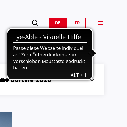
DE
FR
ano Cortina 2026