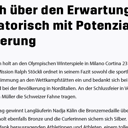
ch über den Erwartun
torisch mit Potenzia
serung
holt an den Olympischen Winterspiele in Milano Cortina 23 
ission Ralph Stöckli ordnet in seinem Fazit sowohl die sport
 Stimmung an den Wettkampfstätten ein und bedankt sich be
 bei der Bevölkerung in Norditalien. An der Schlussfeier in 
a Müller die Schweizer Fahne tragen.
g gewinnt Langläuferin Nadja Kälin die Bronzemedaille üb
lt ebenfalls Bronze und die Curlerinnen sichern sich Silber
ank herausragenden Athletinnen und Athleten, einem tollen