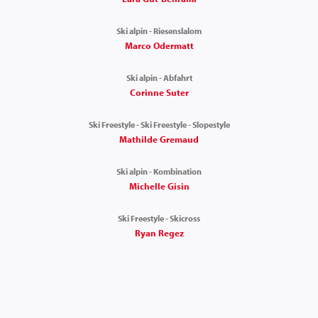
Ski alpin - Riesenslalom
Marco Odermatt
Ski alpin - Abfahrt
Corinne Suter
Ski Freestyle - Ski Freestyle - Slopestyle
Mathilde Gremaud
Ski alpin - Kombination
Michelle Gisin
Ski Freestyle - Skicross
Ryan Regez