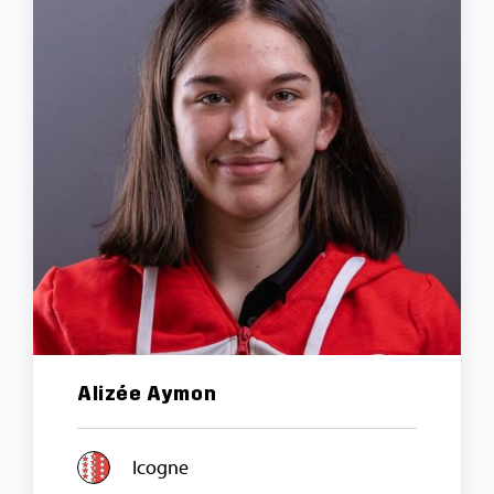
Alizée Aymon
Icogne